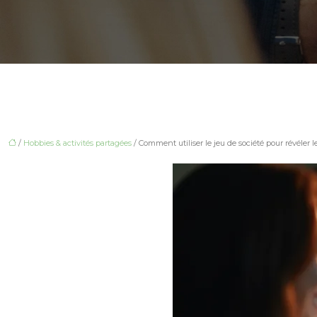
/
Hobbies & activités partagées
/ Comment utiliser le jeu de société pour révéler le