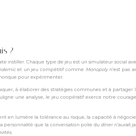
is ?
ite instiller. Chaque type de jeu est un simulateur social 
ndemic
et un jeu compétitif comme
Monopoly
n’est pas an
éthorique pour expérimenter.
uniquer, à élaborer des stratégies communes et à partager
uligne une analyse, le jeu coopératif exerce notre courag
 en lumière la tolérance au risque, la capacité à négocier, l
 personnalité que la conversation polie du dîner n’aurait ja
vités.