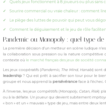
Quels jeux fonctionnent à 8 joueurs ou plus sans 
Sourire commercial ou vraie chaleur : comment lire
Le piège des luttes de pouvoir qui peut vous dégo
Comment le déguisement et le jeu de rôle facilitent
Pandemic ou Monopoly : quel type de 
La première décision d’un metteur en scène ludique n’est
la collaboration sous pression ou la nature compétitiv
contexte où
le marché français des jeux de société conna
Les jeux coopératifs (
Pandemic
,
The Mind
,
Hanabi
) sont 
leadership
? Qui est prêt à sacrifier son tour pour le b
groupe et nous apprend la
persévérance
face à l’échec. 
À l’inverse, les jeux compétitifs (
Monopoly
,
Catan
,
Risk
) pl
ou à la défaite. Un joueur qui devient subitement impitoya
« bon » et un « mauvais » type de jeu, mais entre deux len