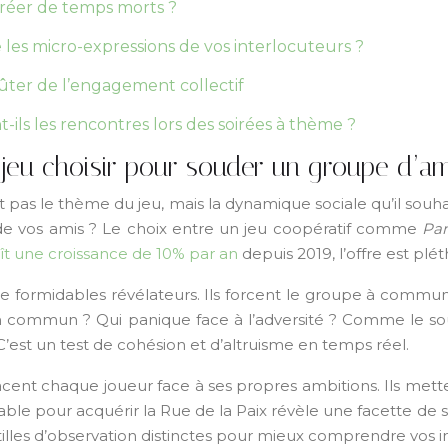
créer de temps morts ?
 les micro-expressions de vos interlocuteurs ?
ûter de l’engagement collectif
-ils les rencontres lors des soirées à thème ?
jeu choisir pour souder un groupe d’am
 pas le thème du jeu, mais la dynamique sociale qu’il souha
e de vos amis ? Le choix entre un jeu coopératif comme
Pa
ît une croissance de 10% par an
depuis 2019, l’offre est pl
de formidables révélateurs. Ils forcent le groupe à comm
ien commun ? Qui panique face à l’adversité ? Comme le so
C’est un test de cohésion et d’altruisme en temps réel.
acent chaque joueur face à ses propres ambitions. Ils mettent
ble pour acquérir la Rue de la Paix révèle une facette de sa
tilles d’observation distinctes pour mieux comprendre vos in