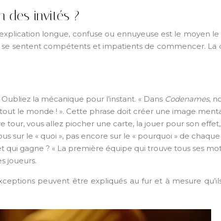
 des invités ?
. Une explication longue, confuse ou ennuyeuse est le moyen 
u’ils se sentent compétents et impatients de commencer. La
 Oubliez la mécanique pour l’instant. « Dans
Codenames
, n
tout le monde ! ». Cette phrase doit créer une image mentale
e tour, vous allez piocher une carte, la jouer pour son effe
 sur le « quoi », pas encore sur le « pourquoi » de chaque 
et qui gagne ? « La première équipe qui trouve tous ses mots
es joueurs.
xceptions peuvent être expliqués au fur et à mesure qu’il