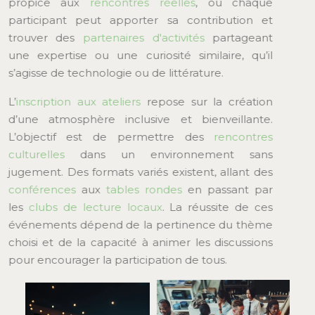
propice aux
rencontres réelles
, où chaque
participant peut apporter sa contribution et
trouver des
partenaires d'activités
partageant
une expertise ou une curiosité similaire, qu’il
s’agisse de technologie ou de littérature.
L’
inscription aux ateliers
repose sur la création
d’une atmosphère inclusive et bienveillante.
L’objectif est de permettre des
rencontres
culturelles
dans un environnement sans
jugement. Des formats variés existent, allant des
conférences
aux
tables rondes
en passant par
les
clubs de lecture locaux
. La réussite de ces
événements dépend de la pertinence du thème
choisi et de la capacité à animer les discussions
pour encourager la participation de tous.